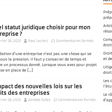
Prép
prép
Arbi
l statut juridique choisir pour mon
réso
reprise ?
Comp
vrier 28, 2023
Paul Leclerc
Commentaires fermés
droit
Droi
réation d’une entreprise n’est pas une chose qui se
et d
sous la pression. Il faut y consacrer de temps et
re un processus donné. Lorsque vous avez pour projet
Liti
ise en place de
[…]
droi
Les 
mpact des nouvelles lois sur les
l’ét
its des entreprises
Le r
vrier 28, 2023
Juliette Dufez
Commentaires fermés
d’ap