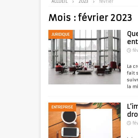
ACCUEIL
2023
février
Mois :
février 2023
Que
JURIDIQUE
ent
fé
La c
fait 
suiv
la m
L’i
ENTREPRISE
dro
fé