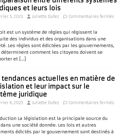
paraison entre différents systèmes
idiques et leurs lois
vrier 5, 2023
Juliette Dufez
Commentaires fermés
oit est un système de règles qui régissent la
uite des individus et des organisations dans une
été. Les règles sont édictées par les gouvernements,
s déterminent comment les citoyens doivent se
orter et
[…]
 tendances actuelles en matière de
islation et leur impact sur le
tème juridique
vrier 4, 2023
Juliette Dufez
Commentaires fermés
duction La législation est la principale source du
t dans une société donnée. Les lois et autres
ements édictés par le gouvernement sont destinés à