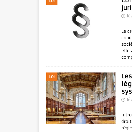
Com
LOI
jur
fé
Le dr
cond
soci
elle
comp
Les
LOI
lég
sys
fé
Intro
droi
règl