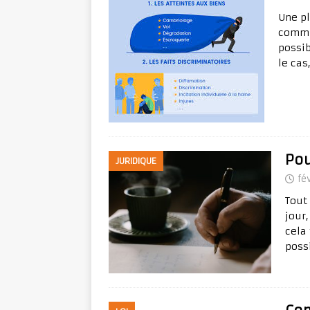
Une pl
commis
possib
le cas
Pou
JURIDIQUE
fé
Tout
jour
cela 
poss