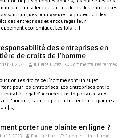
oduction Depuis quelques années, les nouvelles lois
un impact considérable sur les droits des entreprises.
lois sont conçues pour assurer la protection des
rêts des entreprises et encourager leur
loppement économique. Les lois
[…]
responsabilité des entreprises en
ière de droits de l’homme
vrier 21, 2023
Juliette Dufez
Commentaires fermés
oduction Les droits de l’homme sont un sujet
rtant pour les entreprises. Les entreprises ont le
ir moral et légal d’accorder une importance aux
ts de l’homme, car cela peut affecter leur capacité à
iser
[…]
ent porter une plainte en ligne ?
ier 14, 2023
Paul Leclerc
Commentaires fermés