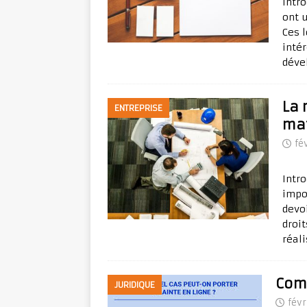
Intr
ont 
Ces 
inté
déve
La 
ENTREPRISE
mat
fé
Intr
impo
devo
droi
réal
Comm
JURIDIQUE
févr