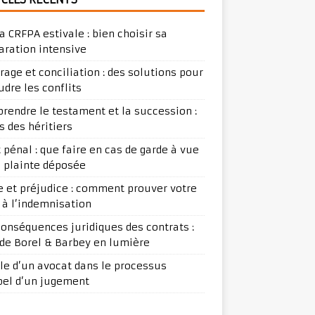
a CRFPA estivale : bien choisir sa
aration intensive
trage et conciliation : des solutions pour
udre les conflits
rendre le testament et la succession :
s des héritiers
t pénal : que faire en cas de garde à vue
e plainte déposée
ge et préjudice : comment prouver votre
t à l’indemnisation
conséquences juridiques des contrats :
ude Borel & Barbey en lumière
ôle d’un avocat dans le processus
pel d’un jugement