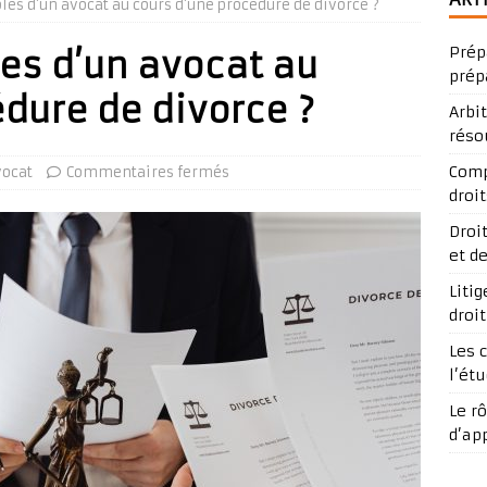
ôles d’un avocat au cours d’une procédure de divorce ?
Prép
les d’un avocat au
prép
dure de divorce ?
Arbi
réso
Comp
ocat
Commentaires fermés
droit
Droi
et d
Liti
droi
Les 
l’ét
Le r
d’ap