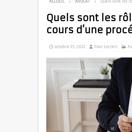
ACCUEIL
AVOCAT
Quels sont les r
Quels sont les rô
cours d’une procé
octobre 25, 2022
Paul Leclerc
Av