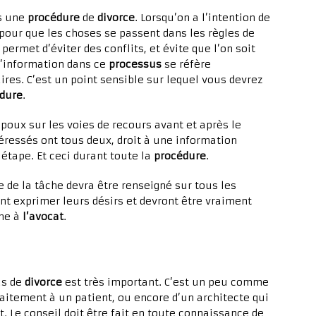
s une
procédure
de
divorce
. Lorsqu’on a l’intention de
pour que les choses se passent dans les règles de
 permet d’éviter des conflits, et évite que l’on soit
 d’information dans ce
processus
se réfère
es. C’est un point sensible sur lequel vous devrez
dure
.
poux sur les voies de recours avant et après le
éressés ont tous deux, droit à une information
étape. Et ceci durant toute la
procédure
.
e de la tâche devra être renseigné sur tous les
ent exprimer leurs désirs et devront être vraiment
che à
l’avocat
.
us de
divorce
est très important. C’est un peu comme
raitement à un patient, ou encore d’un architecte qui
. Le conseil doit être fait en toute connaissance de