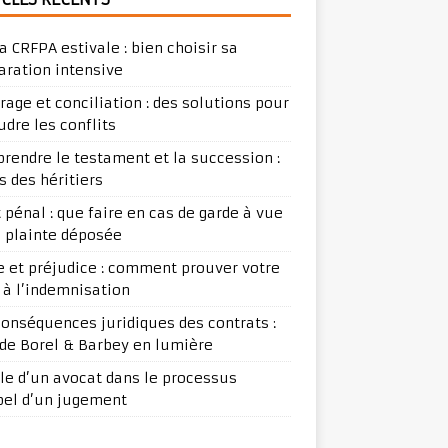
a CRFPA estivale : bien choisir sa
aration intensive
trage et conciliation : des solutions pour
udre les conflits
rendre le testament et la succession :
s des héritiers
t pénal : que faire en cas de garde à vue
e plainte déposée
ge et préjudice : comment prouver votre
t à l’indemnisation
conséquences juridiques des contrats :
ude Borel & Barbey en lumière
ôle d’un avocat dans le processus
pel d’un jugement