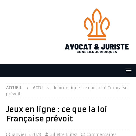
ACCUEIL
ACTU
Jeux en ligne : ce que la loi Française
prévoit
Jeux en ligne : ce que la loi
Française prévoit
janvier 5, 2023
Juliette Dufez
Commentaires