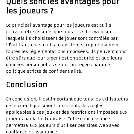
Quels sont les avantages pour
les joueurs ?
Le principal avantage pour les joueurs est qu’ils
peuvent être assurés que tous les sites web sur
lesquels ils choisissent de jouer sont contrôlés par
l’État français et qu’ils respectent scrupuleusement
toutes les réglementations imposées. Ils peuvent donc
être sûrs que leur argent est en sécurité et que leurs
données personnelles seront protégées par une
politique stricte de confidentialité.
Conclusion
En conclusion, il est important que tous les utilisateurs
de jeux en ligne soient conscients des règles
applicables à ces jeux et des restrictions imposées aux
joueurs par la loi française. Cette connaissance
permettra aux joueurs d’utiliser ces sites Web avec
confiance et assurance.