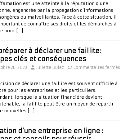
iffamation est une atteinte à la réputation d’une
onne, engendrée par la propagation d’informations
ongères ou malveillantes. Face à cette situation, il
important de connaître ses droits et les démarches à
re pour
[…]
préparer à déclarer une faillite:
pes clés et conséquences
tobre 26, 2023
Juliette Dufez
Commentaires fermés
cision de déclarer une faillite est souvent difficile à
re pour les entreprises et les particuliers.
ndant, lorsque la situation financière devient
tenable, la faillite peut être un moyen de repartir
de nouvelles
[…]
ation d’une entreprise en ligne :
pes et conseils pour réussir