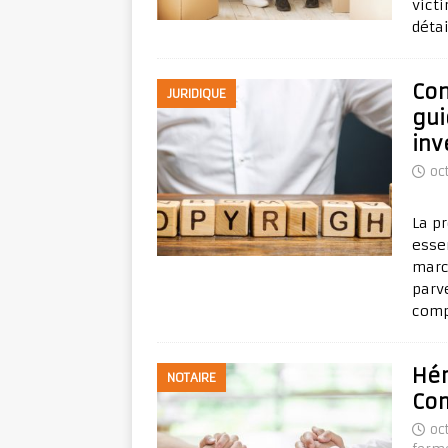
vict
détai
Con
JURIDIQUE
gui
inv
oc
La p
essen
marc
parv
com
Hér
NOTAIRE
Com
oc