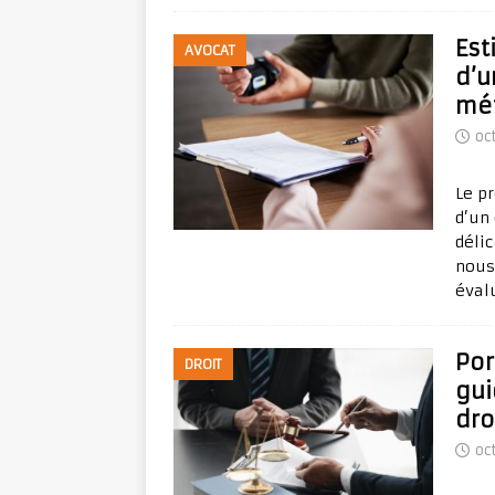
Est
AVOCAT
d’u
mé
oc
Le p
d’un
déli
nous
éval
Por
DROIT
gui
dro
oc