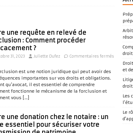
Prép
prép
Arbi
re une requête en relevé de
réso
clusion : Comment procéder
icacement ?
Comp
droit
tobre 31, 2023
Juliette Dufez
Commentaires fermés
Droi
et d
rclusion est une notion juridique qui peut avoir des
équences importantes sur vos droits et obligations.
Liti
ant qu’avocat, il est essentiel de comprendre
droi
ent fonctionne le mécanisme de la forclusion et
Les 
ment vous
[…]
l’ét
Le r
re une donation chez le notaire : un
d’ap
e essentiel pour sécuriser votre
nsmission de patrimoine