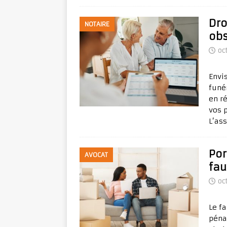
Dro
NOTAIRE
obs
oc
Envi
funé
en r
vos p
L’as
Por
AVOCAT
fau
oc
Le f
péna