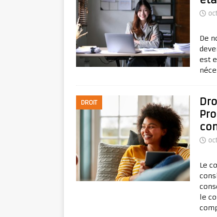
oc
De no
deve
est e
néce
Dro
DROIT
Pro
co
oc
Le c
cons
cons
le co
comp