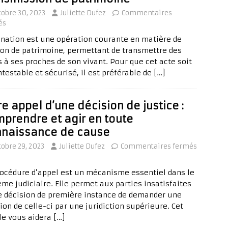
tobre 30, 2023
Juliette Dufez
Commentaires
és
onation est une opération courante en matière de
ion de patrimoine, permettant de transmettre des
s à ses proches de son vivant. Pour que cet acte soit
testable et sécurisé, il est préférable de
[…]
re appel d’une décision de justice :
prendre et agir en toute
naissance de cause
tobre 29, 2023
Juliette Dufez
Commentaires fermés
rocédure d’appel est un mécanisme essentiel dans le
ème judiciaire. Elle permet aux parties insatisfaites
e décision de première instance de demander une
ion de celle-ci par une juridiction supérieure. Cet
cle vous aidera
[…]