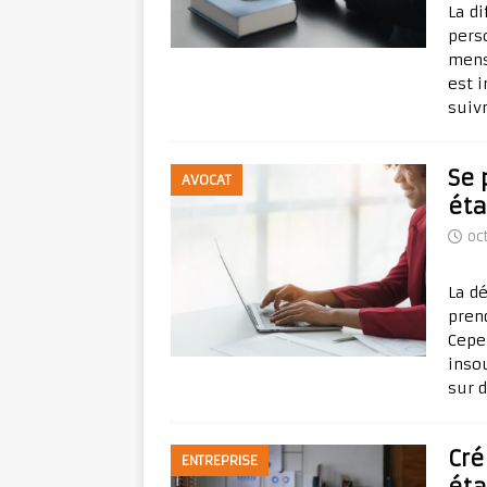
La d
pers
mens
est 
suiv
Se 
AVOCAT
éta
oc
La dé
prend
Cepe
insou
sur 
Cré
ENTREPRISE
éta