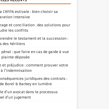
a CRFPA estivale : bien choisir sa
aration intensive
trage et conciliation : des solutions pour
udre les conflits
rendre le testament et la succession :
s des héritiers
t pénal : que faire en cas de garde à vue
e plainte déposée
ge et préjudice : comment prouver votre
t à l’indemnisation
conséquences juridiques des contrats :
ude Borel & Barbey en lumière
ôle d’un avocat dans le processus
pel d’un jugement