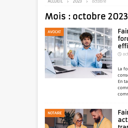
ACCUEIL
2023
octobre
Mois :
octobre 2023
Fai
AVOCAT
for
eff
oc
La fo
cons
En t
comm
com
Fai
NOTAIRE
act
tra