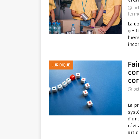
oc
ferm
La d
gest
bien
incon
Fai
JURIDIQUE
com
con
oc
La p
syst
d’un
révis
arti