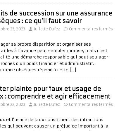
its de succession sur une assurance
èques : ce qu’il faut savoir
tobre 23, 2023
Juliette Dufez
Commentaires fermés
sager sa propre disparition et organiser ses
railles à l’avance peut sembler morose, mais c’est
éalité une démarche responsable qui peut soulager
roches d’un poids financier et administratif.
surance obsèques répond à cette
[…]
ter plainte pour faux et usage de
x : comprendre et agir efficacement
tobre 22, 2023
Juliette Dufez
Commentaires fermés
aux et l’usage de faux constituent des infractions
les qui peuvent causer un préjudice important à la