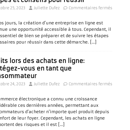
tobre 25, 2023
Juliette Dufez
Commentaires fermés
s jours, la création d’une entreprise en ligne est
nue une opportunité accessible à tous. Cependant, il
ssentiel de bien se préparer et de suivre les étapes
ssaires pour réussir dans cette démarche.
[…]
its lors des achats en ligne:
tégez-vous en tant que
nsommateur
tobre 24, 2023
Juliette Dufez
Commentaires fermés
ommerce électronique a connu une croissance
idérable ces dernières années, permettant aux
ommateurs d’acheter n’importe quel produit depuis
nfort de leur foyer. Cependant, les achats en ligne
ortent des risques et il est
[…]