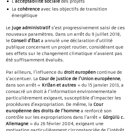
L’
acceptabilité sociale
des projets
La
cohérence
avec les objectifs de transition
énergétique
Le
juge administratif
s’est progressivement saisi de ces
nouveaux paramètres. Dans un arrêt du 9 juillet 2018,
le
Conseil d’État
a annulé une déclaration d’utilité
publique concernant un projet routier, considérant que
ses effets sur le changement climatique n’avaient pas
été suffisamment évalués.
Par ailleurs, l’influence du
droit européen
continue de
s’accentuer. La
Cour de justice de l’Union européenne
,
dans son arrêt «
Križan et autres
» du 15 janvier 2013, a
consacré un droit à l’information environnementale
particulièrement exigeant, susceptible d’impacter les
procédures d’expropriation. De même, la
Cour
européenne des droits de l’homme
a renforcé son
contrôle sur les expropriations dans l’arrêt «
Görgülü c.
Allemagne
» du 26 février 2004, exigeant une
motivation particulièrement circonstanciée de l’intérêt