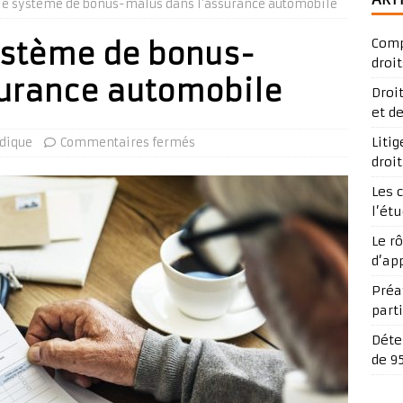
e système de bonus-malus dans l’assurance automobile
Comp
ystème de bonus-
droit
surance automobile
Droi
et d
Liti
idique
Commentaires fermés
droi
Les 
l’ét
Le r
d’ap
Préav
part
Déte
de 9