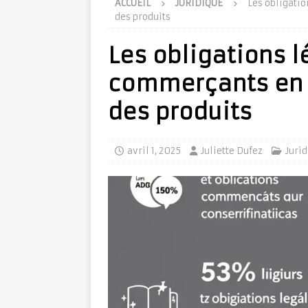
ACCUEIL
JURIDIQUE
Les obligati
des produits
Les obligations l
commerçants en 
des produits
avril 1, 2025
Juliette Dufez
Juri