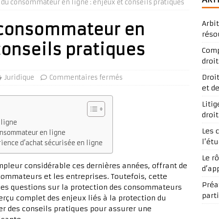
 du consommateur en ligne : enjeux et conseils pratiques
Arbi
u consommateur en
réso
 conseils pratiques
Comp
droit
Droi
Juridique
Commentaires fermés
et d
Liti
droi
 ligne
Les 
consommateur en ligne
l’ét
rience d’achat sécurisée en ligne
Le r
pleur considérable ces dernières années, offrant de
d’ap
mmateurs et les entreprises. Toutefois, cette
Préav
des questions sur la protection des consommateurs
part
perçu complet des enjeux liés à la protection du
r des conseils pratiques pour assurer une