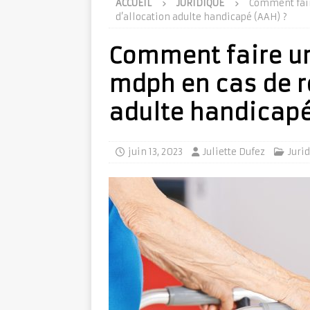
ACCUEIL
JURIDIQUE
Comment fair
d’allocation adulte handicapé (AAH) ?
Comment faire un
mdph en cas de r
adulte handicapé
juin 13, 2023
Juliette Dufez
Juri