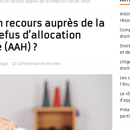
e un recours auprès de la mdph en cas de refus
Arbi
 recours auprès de la
réso
Comp
efus d’allocation
droit
 (AAH) ?
Droi
et d
Liti
dique
Commentaires fermés
droi
Les 
l’ét
Le r
d’ap
Préav
part